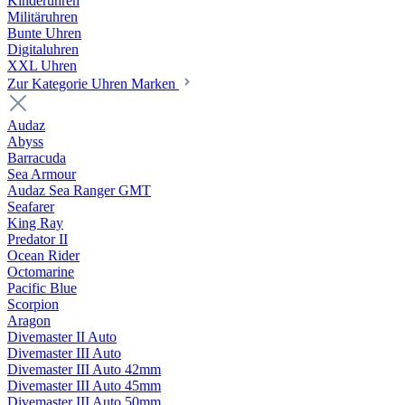
Kinderuhren
Militäruhren
Bunte Uhren
Digitaluhren
XXL Uhren
Zur Kategorie Uhren Marken
Audaz
Abyss
Barracuda
Sea Armour
Audaz Sea Ranger GMT
Seafarer
King Ray
Predator II
Ocean Rider
Octomarine
Pacific Blue
Scorpion
Aragon
Divemaster II Auto
Divemaster III Auto
Divemaster III Auto 42mm
Divemaster III Auto 45mm
Divemaster III Auto 50mm