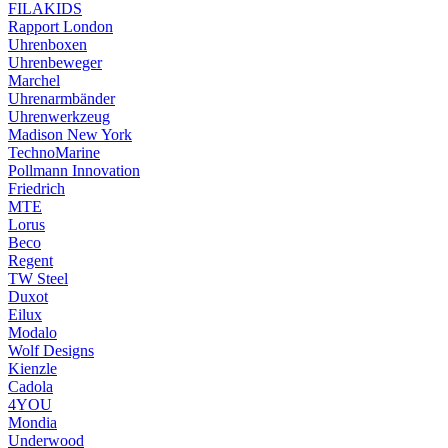
FILAKIDS
Rapport London
Uhrenboxen
Uhrenbeweger
Marchel
Uhrenarmbänder
Uhrenwerkzeug
Madison New York
TechnoMarine
Pollmann Innovation
Friedrich
MTE
Lorus
Beco
Regent
TW Steel
Duxot
Eilux
Modalo
Wolf Designs
Kienzle
Cadola
4YOU
Mondia
Underwood