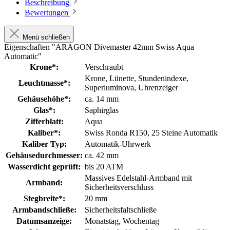
Beschreibung
Bewertungen
Menü schließen
Eigenschaften "ARAGON Divemaster 42mm Swiss Aqua
Automatic"
Krone*:
Verschraubt
Krone
, Lünette
, Stundenindexe
,
Leuchtmasse*:
Superluminova
, Uhrenzeiger
Gehäusehöhe*:
ca. 14 mm
Glas*:
Saphirglas
Zifferblatt:
Aqua
Kaliber*:
Swiss Ronda R150, 25 Steine Automatik
Kaliber Typ:
Automatik-Uhrwerk
Gehäusedurchmesser:
ca. 42 mm
Wasserdicht geprüft:
bis 20 ATM
Massives Edelstahl-Armband mit
Armband:
Sicherheitsverschluss
Stegbreite*:
20 mm
Armbandschließe:
Sicherheitsfaltschließe
Datumsanzeige:
Monatstag
, Wochentag