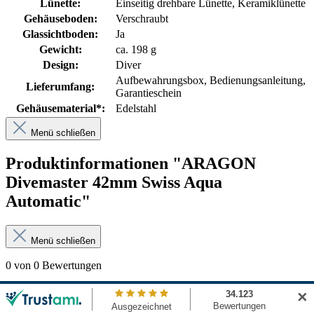
Lünette:
Einseitig drehbare Lünette
, Keramiklünette
Gehäuseboden:
Verschraubt
Glassichtboden:
Ja
Gewicht:
ca. 198 g
Design:
Diver
Aufbewahrungsbox
, Bedienungsanleitung
,
Lieferumfang:
Garantieschein
Gehäusematerial*:
Edelstahl
Menü schließen
Produktinformationen "ARAGON
Divemaster 42mm Swiss Aqua
Automatic"
Menü schließen
0 von 0 Bewertungen
✕