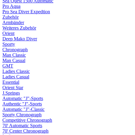
Sea Quest 1500 Automatic
Pro Aqua
Pro Sea Diver Expedtion
Zubehör
Armbänder
Weiteres Zubehör
Orient
Deep Mako Diver
Sporty
Chronograph
Man Classic
Man Casual
GMT
Ladies Classic
Ladies Casual
Essential
Orient Star
J.Springs
Automatic "J"-Sports
Authentic "J"-Sports
Automatic "J"-Classic
Sporty Chronograph
Competitive Chronograph
70' Automatic Sports
70' Center Chronograph