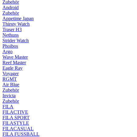
Zubehör
Android
Zubehör
Appetime Japan
Thirsty Watch
Traser H3
Nethuns
Strider Watch
Phoibos
Argo
Wave Master
Reef Master
Eagle Ray
Voyager
RGMT
Air Blue
Zubehör
Invicta
Zubehör
FILA
FILACTIVE
FILA SPORT
FILASTYLE
FILACASUAL
FILA FUSSBALL