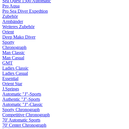
Sea Quest 1500 Automatic
Pro Aqua
Pro Sea Diver Expedtion
Zubehör
Armbänder
Weiteres Zubehör
Orient
Deep Mako Diver
Sporty
Chronograph
Man Classic
Man Casual
GMT
Ladies Classic
Ladies Casual
Essential
Orient Star
J.Springs
Automatic "J"-Sports
Authentic "J"-Sports
Automatic "J"-Classic
Sporty Chronograph
Competitive Chronograph
70' Automatic Sports
70' Center Chronograph