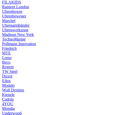
FILAKIDS
Rapport London
Uhrenboxen
Uhrenbeweger
Marchel
Uhrenarmbänder
Uhrenwerkzeug
Madison New York
TechnoMarine
Pollmann Innovation
Friedrich
MTE
Lorus
Beco
Regent
TW Steel
Duxot
Eilux
Modalo
Wolf Designs
Kienzle
Cadola
4YOU
Mondia
Underwood