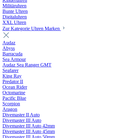
Kinderuhren
Militäruhren
Bunte Uhren
Digitaluhren
XXL Uhren
Zur Kategorie Uhren Marken
Audaz
Abyss
Barracuda
Sea Armour
Audaz Sea Ranger GMT
Seafarer
King Ray
Predator II
Ocean Rider
Octomarine
Pacific Blue
Scorpion
Aragon
Divemaster II Auto
Divemaster III Auto
Divemaster III Auto 42mm
Divemaster III Auto 45mm
Divemaster III Auto 50mm