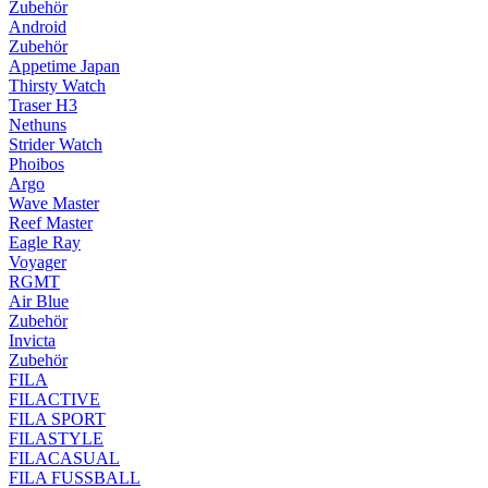
Zubehör
Android
Zubehör
Appetime Japan
Thirsty Watch
Traser H3
Nethuns
Strider Watch
Phoibos
Argo
Wave Master
Reef Master
Eagle Ray
Voyager
RGMT
Air Blue
Zubehör
Invicta
Zubehör
FILA
FILACTIVE
FILA SPORT
FILASTYLE
FILACASUAL
FILA FUSSBALL