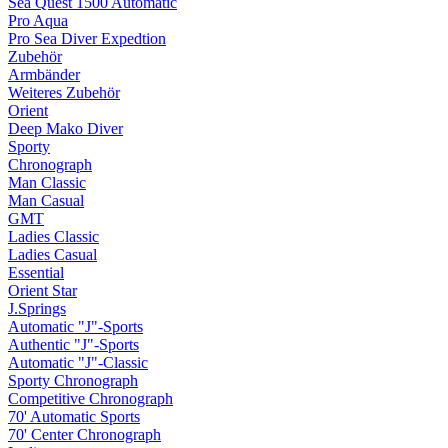
Sea Quest 1500 Automatic
Pro Aqua
Pro Sea Diver Expedtion
Zubehör
Armbänder
Weiteres Zubehör
Orient
Deep Mako Diver
Sporty
Chronograph
Man Classic
Man Casual
GMT
Ladies Classic
Ladies Casual
Essential
Orient Star
J.Springs
Automatic "J"-Sports
Authentic "J"-Sports
Automatic "J"-Classic
Sporty Chronograph
Competitive Chronograph
70' Automatic Sports
70' Center Chronograph