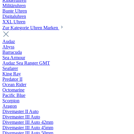
Kinderuhren
Militäruhren
Bunte Uhren
Digitaluhren
XXL Uhren
Zur Kategorie Uhren Marken
Audaz
Abyss
Barracuda
Sea Armour
Audaz Sea Ranger GMT
Seafarer
King Ray
Predator II
Ocean Rider
Octomarine
Pacific Blue
Scorpion
Aragon
Divemaster II Auto
Divemaster III Auto
Divemaster III Auto 42mm
Divemaster III Auto 45mm
Divemaster III Auto 50mm