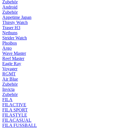
Zubehör
Android
Zubehör
Appetime Japan
Thirsty Watch
Traser H3
Nethuns
Strider Watch
Phoibos
Argo
Wave Master
Reef Master
Eagle Ray
Voyager
RGMT
Air Blue
Zubehör
Invicta
Zubehör
FILA
FILACTIVE
FILA SPORT
FILASTYLE
FILACASUAL
FILA FUSSBALL