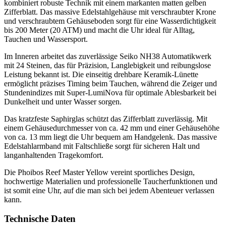
kombiniert robuste Technik mit einem markanten matten gelben
Zifferblatt. Das massive Edelstahlgehäuse mit verschraubter Krone
und verschraubtem Gehäuseboden sorgt für eine Wasserdichtigkeit
bis 200 Meter (20 ATM) und macht die Uhr ideal für Alltag,
Tauchen und Wassersport.
Im Inneren arbeitet das zuverlässige Seiko NH38 Automatikwerk
mit 24 Steinen, das für Präzision, Langlebigkeit und reibungslose
Leistung bekannt ist. Die einseitig drehbare Keramik-Lünette
ermöglicht präzises Timing beim Tauchen, während die Zeiger und
Stundenindizes mit Super-LumiNova für optimale Ablesbarkeit bei
Dunkelheit und unter Wasser sorgen.
Das kratzfeste Saphirglas schützt das Zifferblatt zuverlässig. Mit
einem Gehäusedurchmesser von ca. 42 mm und einer Gehäusehöhe
von ca. 13 mm liegt die Uhr bequem am Handgelenk. Das massive
Edelstahlarmband mit Faltschließe sorgt für sicheren Halt und
langanhaltenden Tragekomfort.
Die Phoibos Reef Master Yellow vereint sportliches Design,
hochwertige Materialien und professionelle Taucherfunktionen und
ist somit eine Uhr, auf die man sich bei jedem Abenteuer verlassen
kann.
Technische Daten