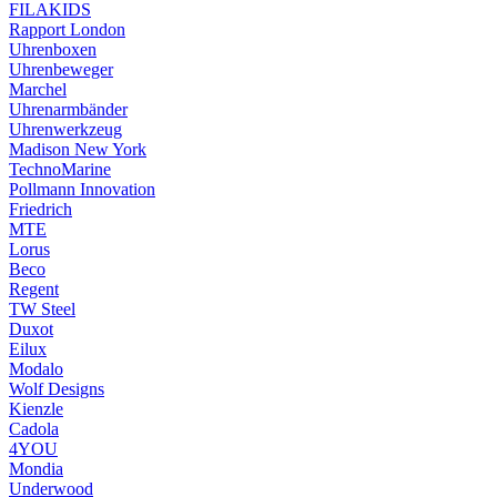
FILAKIDS
Rapport London
Uhrenboxen
Uhrenbeweger
Marchel
Uhrenarmbänder
Uhrenwerkzeug
Madison New York
TechnoMarine
Pollmann Innovation
Friedrich
MTE
Lorus
Beco
Regent
TW Steel
Duxot
Eilux
Modalo
Wolf Designs
Kienzle
Cadola
4YOU
Mondia
Underwood