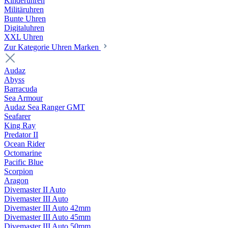
Kinderuhren
Militäruhren
Bunte Uhren
Digitaluhren
XXL Uhren
Zur Kategorie Uhren Marken
Audaz
Abyss
Barracuda
Sea Armour
Audaz Sea Ranger GMT
Seafarer
King Ray
Predator II
Ocean Rider
Octomarine
Pacific Blue
Scorpion
Aragon
Divemaster II Auto
Divemaster III Auto
Divemaster III Auto 42mm
Divemaster III Auto 45mm
Divemaster III Auto 50mm