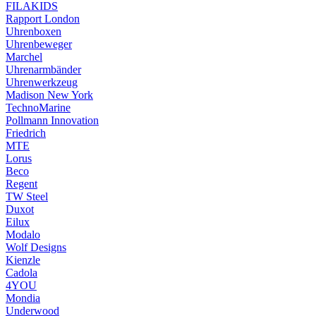
FILAKIDS
Rapport London
Uhrenboxen
Uhrenbeweger
Marchel
Uhrenarmbänder
Uhrenwerkzeug
Madison New York
TechnoMarine
Pollmann Innovation
Friedrich
MTE
Lorus
Beco
Regent
TW Steel
Duxot
Eilux
Modalo
Wolf Designs
Kienzle
Cadola
4YOU
Mondia
Underwood