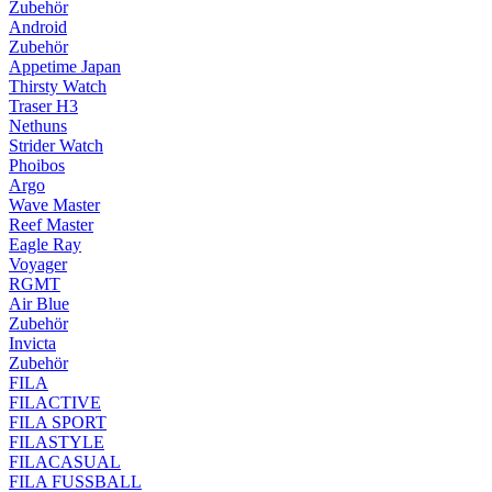
Zubehör
Android
Zubehör
Appetime Japan
Thirsty Watch
Traser H3
Nethuns
Strider Watch
Phoibos
Argo
Wave Master
Reef Master
Eagle Ray
Voyager
RGMT
Air Blue
Zubehör
Invicta
Zubehör
FILA
FILACTIVE
FILA SPORT
FILASTYLE
FILACASUAL
FILA FUSSBALL