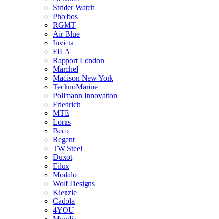
Strider Watch
Phoibos
RGMT
Air Blue
Invicta
FILA
Rapport London
Marchel
Madison New York
TechnoMarine
Pollmann Innovation
Friedrich
MTE
Lorus
Beco
Regent
TW Steel
Duxot
Eilux
Modalo
Wolf Designs
Kienzle
Cadola
4YOU
Mondia