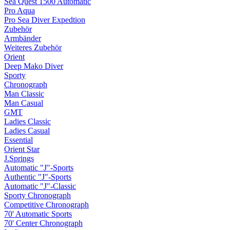
Sea Quest 1500 Automatic
Pro Aqua
Pro Sea Diver Expedtion
Zubehör
Armbänder
Weiteres Zubehör
Orient
Deep Mako Diver
Sporty
Chronograph
Man Classic
Man Casual
GMT
Ladies Classic
Ladies Casual
Essential
Orient Star
J.Springs
Automatic "J"-Sports
Authentic "J"-Sports
Automatic "J"-Classic
Sporty Chronograph
Competitive Chronograph
70' Automatic Sports
70' Center Chronograph