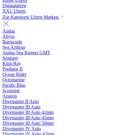
Bunte Uhren
Digitaluhren
XXL Uhren
Zur Kategorie Uhren Marken
Audaz
Abyss
Barracuda
Sea Armour
Audaz Sea Ranger GMT
Seafarer
King Ray
Predator II
Ocean Rider
Octomarine
Pacific Blue
Scorpion
Aragon
Divemaster II Auto
Divemaster III Auto
Divemaster III Auto 42mm
Divemaster III Auto 45mm
Divemaster III Auto 50mm
Divemaster IV Auto
Divemaster IV Auto 42mm