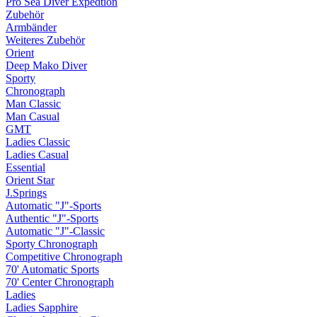
Pro Sea Diver Expedtion
Zubehör
Armbänder
Weiteres Zubehör
Orient
Deep Mako Diver
Sporty
Chronograph
Man Classic
Man Casual
GMT
Ladies Classic
Ladies Casual
Essential
Orient Star
J.Springs
Automatic "J"-Sports
Authentic "J"-Sports
Automatic "J"-Classic
Sporty Chronograph
Competitive Chronograph
70' Automatic Sports
70' Center Chronograph
Ladies
Ladies Sapphire