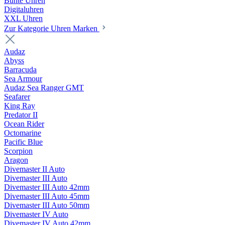
Bunte Uhren
Digitaluhren
XXL Uhren
Zur Kategorie Uhren Marken
Audaz
Abyss
Barracuda
Sea Armour
Audaz Sea Ranger GMT
Seafarer
King Ray
Predator II
Ocean Rider
Octomarine
Pacific Blue
Scorpion
Aragon
Divemaster II Auto
Divemaster III Auto
Divemaster III Auto 42mm
Divemaster III Auto 45mm
Divemaster III Auto 50mm
Divemaster IV Auto
Divemaster IV Auto 42mm