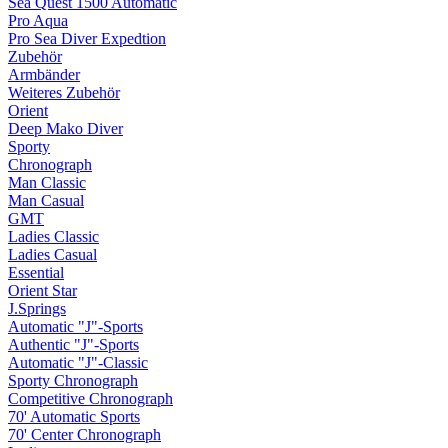
Sea Quest 1500 Automatic
Pro Aqua
Pro Sea Diver Expedtion
Zubehör
Armbänder
Weiteres Zubehör
Orient
Deep Mako Diver
Sporty
Chronograph
Man Classic
Man Casual
GMT
Ladies Classic
Ladies Casual
Essential
Orient Star
J.Springs
Automatic "J"-Sports
Authentic "J"-Sports
Automatic "J"-Classic
Sporty Chronograph
Competitive Chronograph
70' Automatic Sports
70' Center Chronograph