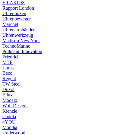
FILAKIDS
Rapport London
Uhrenboxen
Uhrenbeweger
Marchel
Uhrenarmbänder
Uhrenwerkzeug
Madison New York
TechnoMarine
Pollmann Innovation
Friedrich
MTE
Lorus
Beco
Regent
TW Steel
Duxot
Eilux
Modalo
Wolf Designs
Kienzle
Cadola
4YOU
Mondia
Underwood