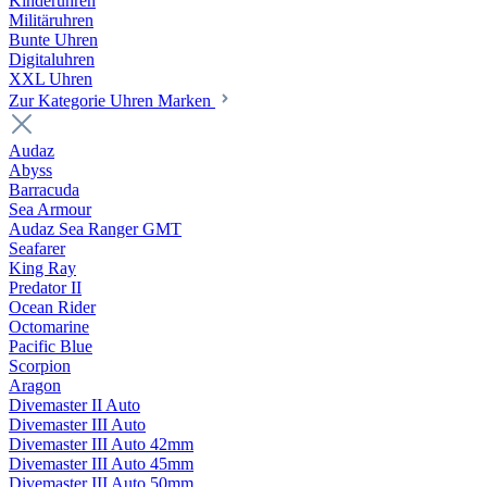
Kinderuhren
Militäruhren
Bunte Uhren
Digitaluhren
XXL Uhren
Zur Kategorie Uhren Marken
Audaz
Abyss
Barracuda
Sea Armour
Audaz Sea Ranger GMT
Seafarer
King Ray
Predator II
Ocean Rider
Octomarine
Pacific Blue
Scorpion
Aragon
Divemaster II Auto
Divemaster III Auto
Divemaster III Auto 42mm
Divemaster III Auto 45mm
Divemaster III Auto 50mm