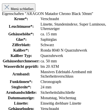
Menü schließen
Eigenschaften "ARAGON Matador Chrono Black 50mm"
Krone*:
Verschraubt
Lünette
, Stundenindexe
, Super Luminous
,
Leuchtmasse*:
Uhrenzeiger
Gehäusehöhe*:
ca. 15 mm
Glas*:
Saphirglas
Zifferblatt:
Schwarz
Kaliber*:
Ronda 8040 N Quarzuhrwerk
Kaliber Typ:
Quarzuhrwerk
Gehäusedurchmesser:
ca. 50 mm
Wasserdicht geprüft:
bis 20 ATM
Massives Edelstahl-Armband mit
Armband:
Sicherheitsverschluss
Funktionen*:
Chronograph
Stegbreite*:
24 mm
Armbandschließe:
Sicherheitsfaltschließe
Datumsanzeige:
Monatstag
, Wochentag
Lünette:
Einseitig drehbare Lünette
Gehäuseboden:
Verschraubt