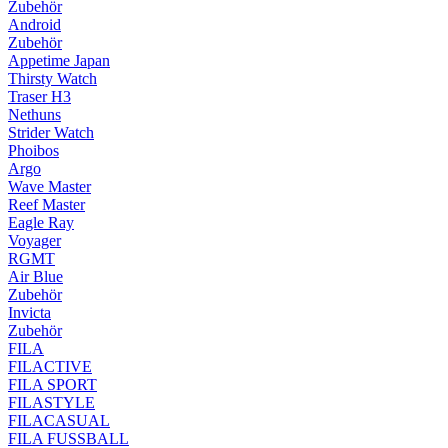
Zubehör
Android
Zubehör
Appetime Japan
Thirsty Watch
Traser H3
Nethuns
Strider Watch
Phoibos
Argo
Wave Master
Reef Master
Eagle Ray
Voyager
RGMT
Air Blue
Zubehör
Invicta
Zubehör
FILA
FILACTIVE
FILA SPORT
FILASTYLE
FILACASUAL
FILA FUSSBALL