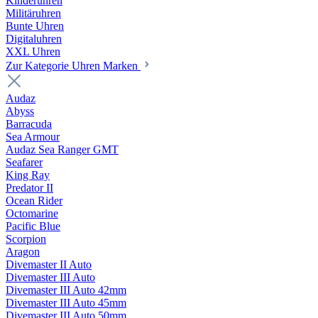
Kinderuhren
Militäruhren
Bunte Uhren
Digitaluhren
XXL Uhren
Zur Kategorie Uhren Marken
Audaz
Abyss
Barracuda
Sea Armour
Audaz Sea Ranger GMT
Seafarer
King Ray
Predator II
Ocean Rider
Octomarine
Pacific Blue
Scorpion
Aragon
Divemaster II Auto
Divemaster III Auto
Divemaster III Auto 42mm
Divemaster III Auto 45mm
Divemaster III Auto 50mm