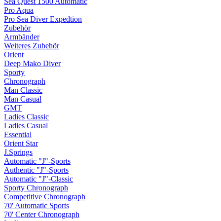
Sea Quest 1500 Automatic
Pro Aqua
Pro Sea Diver Expedtion
Zubehör
Armbänder
Weiteres Zubehör
Orient
Deep Mako Diver
Sporty
Chronograph
Man Classic
Man Casual
GMT
Ladies Classic
Ladies Casual
Essential
Orient Star
J.Springs
Automatic "J"-Sports
Authentic "J"-Sports
Automatic "J"-Classic
Sporty Chronograph
Competitive Chronograph
70' Automatic Sports
70' Center Chronograph