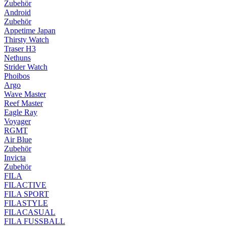
Zubehör
Android
Zubehör
Appetime Japan
Thirsty Watch
Traser H3
Nethuns
Strider Watch
Phoibos
Argo
Wave Master
Reef Master
Eagle Ray
Voyager
RGMT
Air Blue
Zubehör
Invicta
Zubehör
FILA
FILACTIVE
FILA SPORT
FILASTYLE
FILACASUAL
FILA FUSSBALL