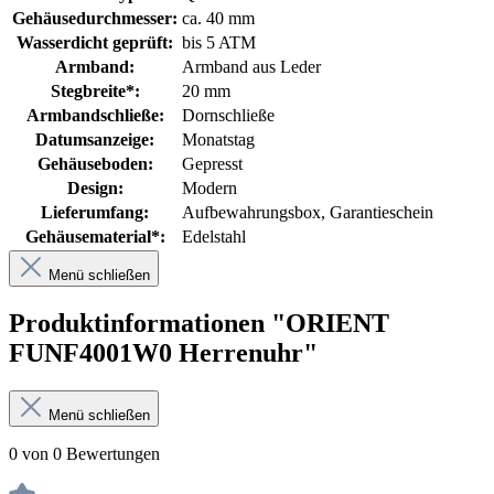
Gehäusedurchmesser:
ca. 40 mm
Wasserdicht geprüft:
bis 5 ATM
Armband:
Armband aus Leder
Stegbreite*:
20 mm
Armbandschließe:
Dornschließe
Datumsanzeige:
Monatstag
Gehäuseboden:
Gepresst
Design:
Modern
Lieferumfang:
Aufbewahrungsbox
, Garantieschein
Gehäusematerial*:
Edelstahl
Menü schließen
Produktinformationen "ORIENT
FUNF4001W0 Herrenuhr"
Menü schließen
0 von 0 Bewertungen