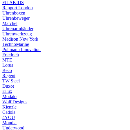
FILAKIDS
Rapport London
Uhrenboxen
Uhrenbeweger
Marchel
Uhrenarmbänder
Uhrenwerkzeug
Madison New York
TechnoMarine
Pollmann Innovation
Friedrich
MTE
Lorus
Beco
Regent
TW Steel
Duxot
Eilux
Modalo
Wolf Designs
Kienzle
Cadola
4YOU
Mondia
Underwood