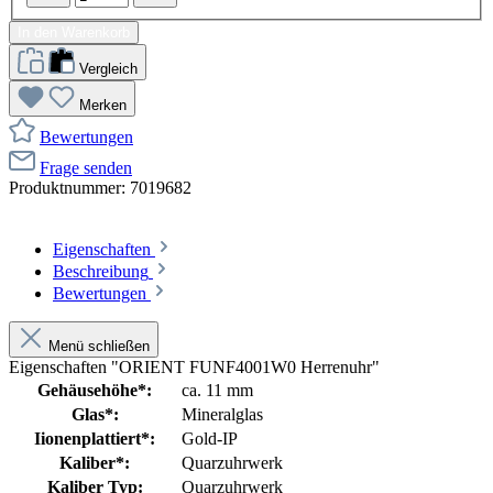
In den Warenkorb
Vergleich
Merken
Bewertungen
Frage senden
Produktnummer:
7019682
Eigenschaften
Beschreibung
Bewertungen
Menü schließen
Eigenschaften "ORIENT FUNF4001W0 Herrenuhr"
Gehäusehöhe*:
ca. 11 mm
Glas*:
Mineralglas
Iionenplattiert*:
Gold-IP
Kaliber*:
Quarzuhrwerk
Kaliber Typ:
Quarzuhrwerk