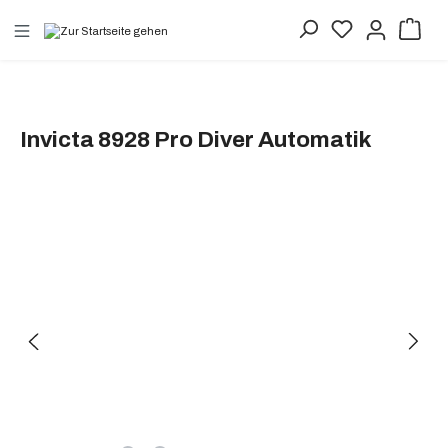
alt springen
Invicta 8928 Pro Diver Automatik
Bildergalerie überspringen