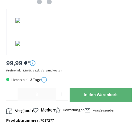
99,99 €*
Preise inkl. MwSt. zzgl. Versandkosten
Lieferzeit 1-3 Tage
Produkt Anzahl: Gib den gewünschten Wert ein oder benutze die Schaltflächen um die Anzah
In den Warenkorb
Merken
Bewertungen
Vergleich
Frage senden
Produktnummer:
7017277